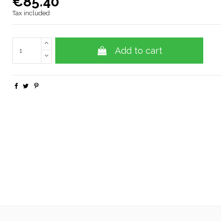
€85.40
Tax included
Add to cart