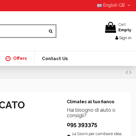
English GB
Cart
Empty
Sign in
Offers
Contact Us
ICATO
Climatec al tuo fianco
Hai bisogno di aiuto o
consigli?
095 393375
14 Giorni per cambiare idea,