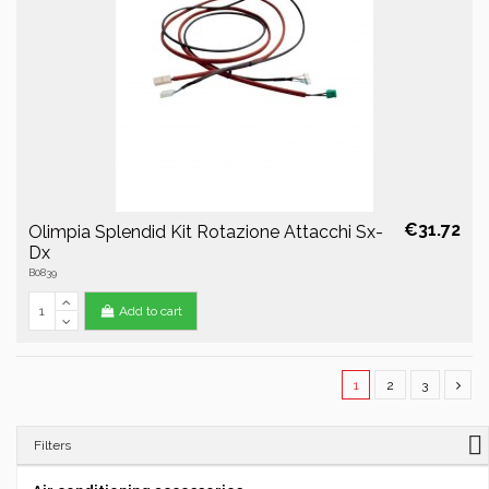
€31.72
Olimpia Splendid Kit Rotazione Attacchi Sx-
Dx
B0839
Add to cart
1
2
3
Filters