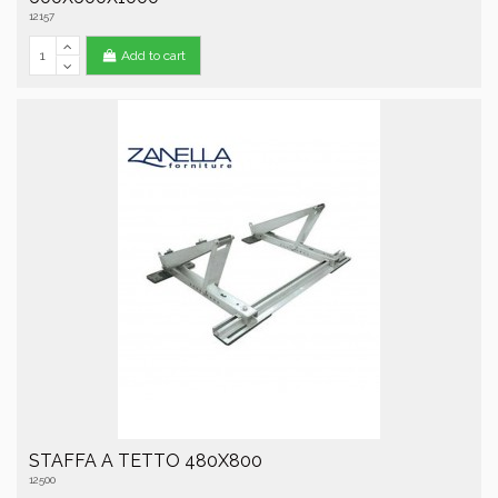
12157
Add to cart
STAFFA A TETTO 480X800
12500