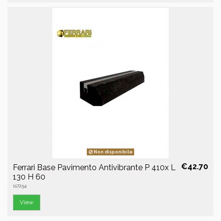
Non disponibile
€42.70
Ferrari Base Pavimento Antivibrante P 410x L
130 H 60
117254
View