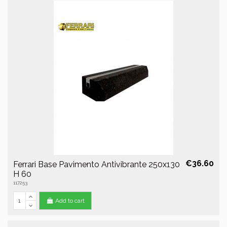
€36.60
Ferrari Base Pavimento Antivibrante 250x130
H 60
117253
Add to cart