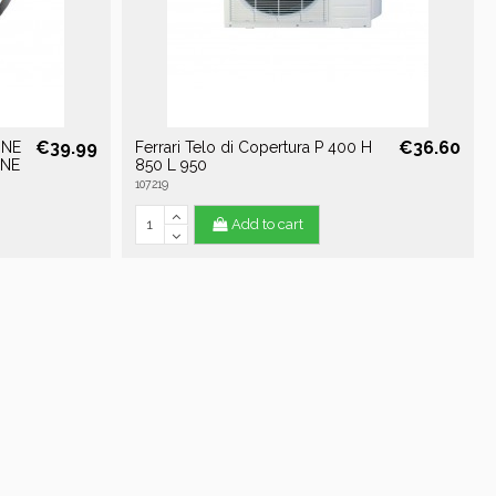
€39.99
€36.60
ONE
Ferrari Telo di Copertura P 400 H
RNE
850 L 950
107219
Add to cart