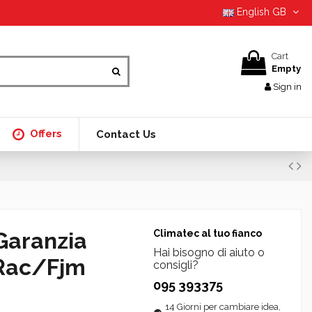
English GB
Cart
Empty
Sign in
Offers
Contact Us
Garanzia
Climatec al tuo fianco
Hai bisogno di aiuto o
 Rac/Fjm
consigli?
095 393375
14 Giorni per cambiare idea,