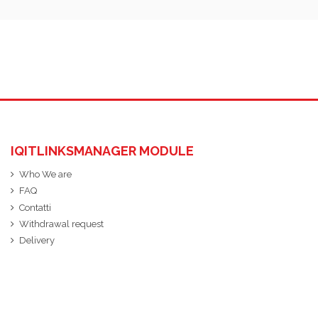
IQITLINKSMANAGER MODULE
Who We are
FAQ
Contatti
Withdrawal request
Delivery