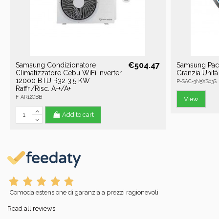
€504.47
Samsung Condizionatore
Samsung Pack
Climatizzatore Cebu WiFi Inverter
Granzia Unità
12000 BTU R32 3.5 KW
P-SAC-3N5XS03S
Raffr./Risc. A++/A+
F-AR12CBB
View
Add to cart
Comoda estensione di garanzia a prezzi ragionevoli
Read all reviews