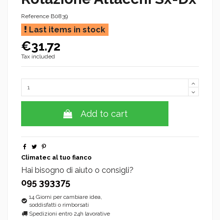
Reference
B0839
Last items in stock
€31.72
Tax included
Add to cart
Climatec al tuo fianco
Hai bisogno di aiuto o consigli?
095 393375
14 Giorni per cambiare idea,
soddisfatti o rimborsati
Spedizioni entro 24h lavorative