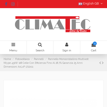
English GB
0
Menu
Search
Sign in
Cart
Home
Fotovoltaico
Pannelli
Pannello Monocristallino Multivolt
Ntype 430W 108 Celle Con Efficienza Fino Al 28,7% Garanzia 25 Anni
Dimensioni AxLxP 1722x11