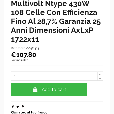
Multivolt Ntype 430W
108 Celle Con Efficienza
Fino Al 28,7% Garanzia 25
Anni Dimensioni AxLxP
1722x11
Reference
00471314
€107.80
Tax included
Add to cart
Climatec al tuo fianco