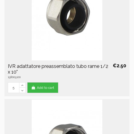
€2.50
IVR adattatore preassemblato tubo rame 1/2
x 10"
158005100
Add to cart