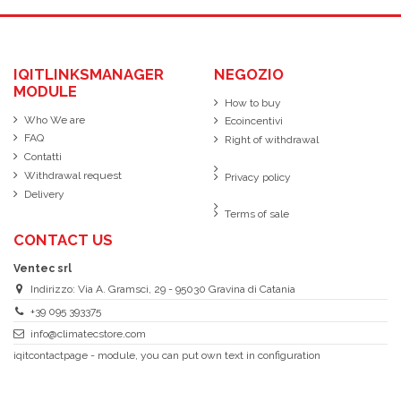
IQITLINKSMANAGER
NEGOZIO
MODULE
How to buy
Who We are
Ecoincentivi
FAQ
Right of withdrawal
Contatti
Withdrawal request
Privacy policy
Delivery
Terms of sale
CONTACT US
Ventec srl
Indirizzo: Via A. Gramsci, 29 - 95030 Gravina di Catania
+39 095 393375
info@climatecstore.com
iqitcontactpage - module, you can put own text in configuration