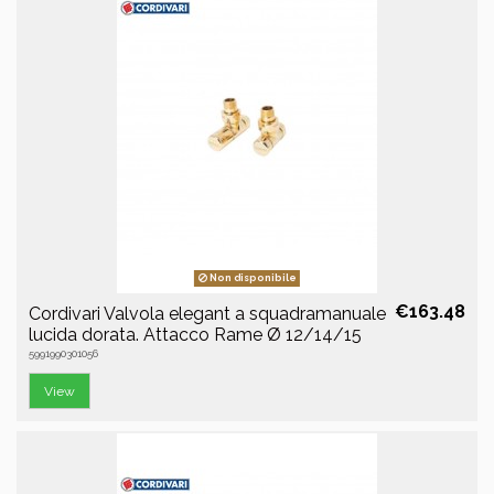
Non disponibile
€163.48
Cordivari Valvola elegant a squadramanuale
lucida dorata. Attacco Rame Ø 12/14/15
5991990301056
View