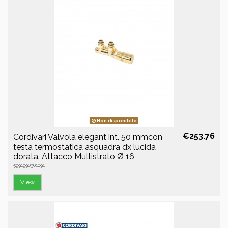
Non disponibile
€253.76
Cordivari Valvola elegant int. 50 mmcon
testa termostatica asquadra dx lucida
dorata. Attacco Multistrato Ø 16
5991990301091
View