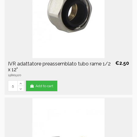
€2.50
IVR adattatore preassemblato tubo rame 1/2
x 12"
158005120
Add to cart