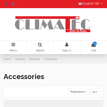
English GB
0
Menu
Search
Sign in
Cart
Home
Heating
Radiators
Accessories
Accessories
Relevance
14