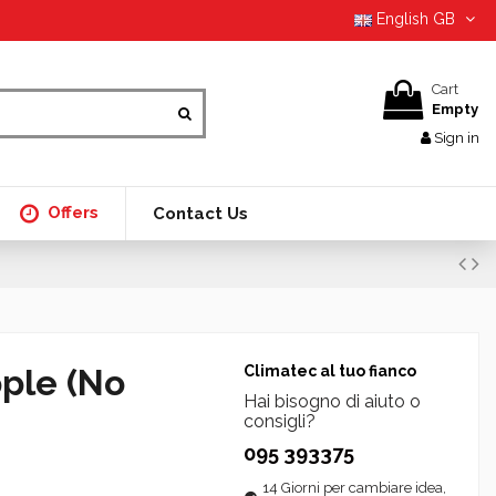
English GB
Cart
Empty
Sign in
Offers
Contact Us
pple (No
Climatec al tuo fianco
Hai bisogno di aiuto o
consigli?
095 393375
14 Giorni per cambiare idea,