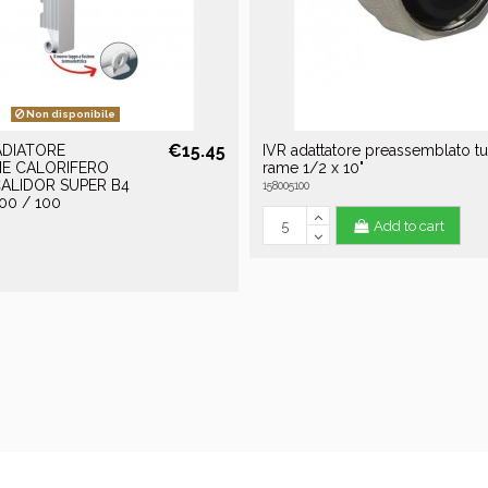
Non disponibile
€15.45
ADIATORE
IVR adattatore preassemblato t
E CALORIFERO
rame 1/2 x 10"
ALIDOR SUPER B4
158005100
00 / 100
Add to cart