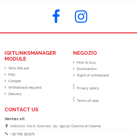
IQITLINKSMANAGER
NEGOZIO
MODULE
How to buy
Who We are
Ecoincentivi
FAQ
Right of withdrawal
Contatti
Withdrawal request
Privacy policy
Delivery
Terms of sale
CONTACT US
Ventec srl
Indirizzo: Via A. Gramsci, 29 - 95030 Gravina di Catania
+39 095 393375