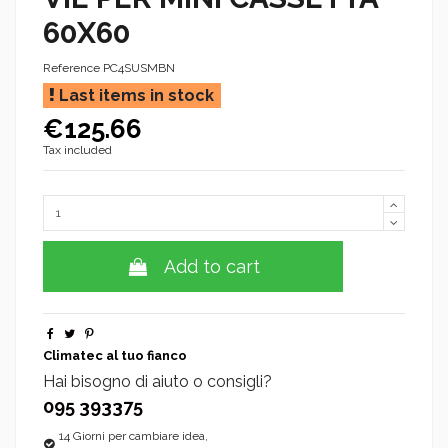
60X60
Reference
PC4SUSMBN
Last items in stock
€125.66
Tax included
Add to cart
Climatec al tuo fianco
Hai bisogno di aiuto o consigli?
095 393375
14 Giorni per cambiare idea,