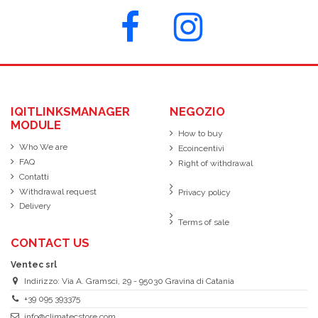
IQITLINKSMANAGER
NEGOZIO
MODULE
How to buy
Who We are
Ecoincentivi
FAQ
Right of withdrawal
Contatti
Withdrawal request
Privacy policy
Delivery
Terms of sale
CONTACT US
Ventec srl
Indirizzo: Via A. Gramsci, 29 - 95030 Gravina di Catania
+39 095 393375
info@climatecstore.com