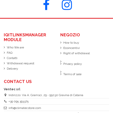
IQITLINKSMANAGER
NEGOZIO
MODULE
How to buy
Who We are
Ecoincentivi
FAQ
Right of withdrawal
Contatti
Withdrawal request
Privacy policy
Delivery
Terms of sale
CONTACT US
Ventec srl
Indirizzo: Via A. Gramsci, 29 - 95030 Gravina di Catania
+39 095 393375
info@climatecstore.com