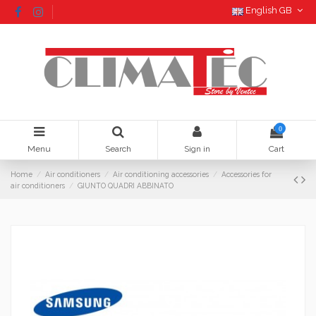
English GB
0
Menu
Search
Sign in
Cart
Home
Air conditioners
Air conditioning accessories
Accessories for
air conditioners
GIUNTO QUADRI ABBINATO