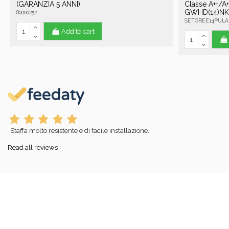
(GARANZIA 5 ANNI)
Classe A++/A
GWHD(14)N
80000252
SETGREE14PULA
Add to cart
Staffa molto resistente e di facile installazione.
Read all reviews