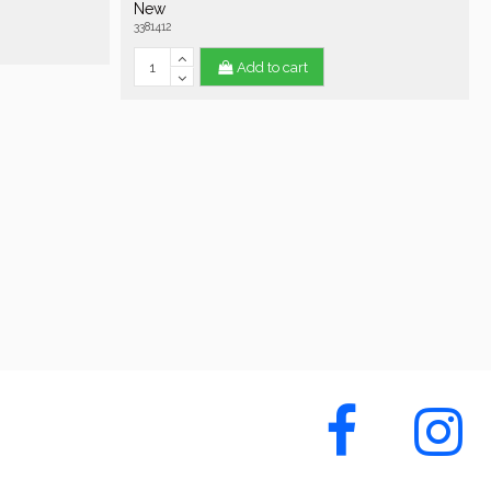
New
3381412
Add to cart