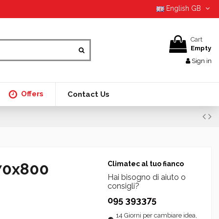
English GB
Cart
Empty
Sign in
Offers
Contact Us
70x800
Climatec al tuo fianco
Hai bisogno di aiuto o
consigli?
095 393375
14 Giorni per cambiare idea,