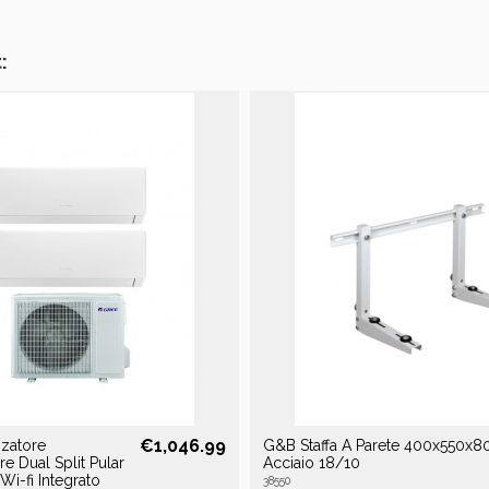
:
€1,046.99
zzatore
G&B Staffa A Parete 400x550x8
e Dual Split Pular
Acciaio 18/10
i-fi Integrato
38550