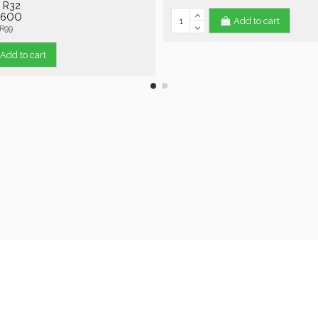
+ R32
K6OO
Add to cart
R99
Add to cart