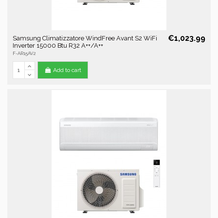
€1,023.99
Samsung Climatizzatore WindFree Avant S2 WiFi
Inverter 15000 Btu R32 A++/A++
F-AR15AV2
Add to cart