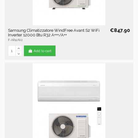
€847.90
Samsung Climatizzatore WindFree Avant S2 WiFi
Inverter 12000 Btu R32 A+++/A++
F-AR12AV2
Add to cart