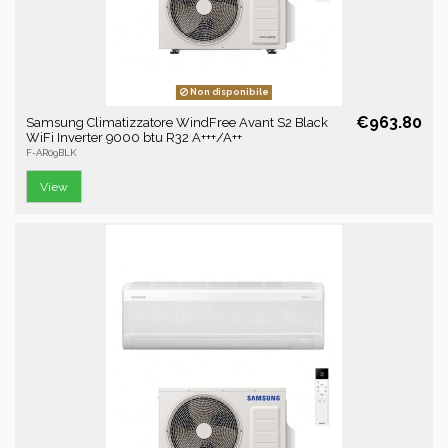
Non disponibile
€963.80
Samsung Climatizzatore WindFree Avant S2 Black
WiFi Inverter 9000 btu R32 A+++/A++
F-AR09BLK
View