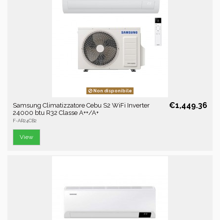
Non disponibile
€1,449.36
Samsung Climatizzatore Cebu S2 WiFi Inverter
24000 btu R32 Classe A++/A+
F-AR24CB2
View