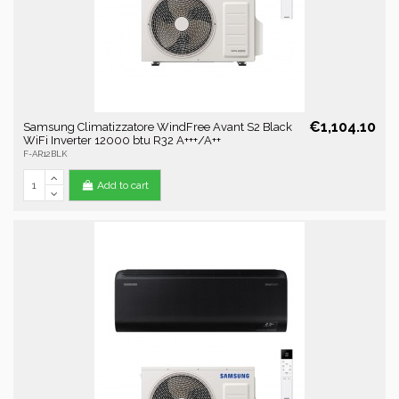
€1,104.10
Samsung Climatizzatore WindFree Avant S2 Black
WiFi Inverter 12000 btu R32 A+++/A++
F-AR12BLK
Add to cart