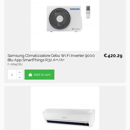
€420.29
Samsung Climatizzatore Cebu Wi.Fi Inverter 9000
Btu App SmartThings R32 A++/A+
F-AR09CBU
Add to cart