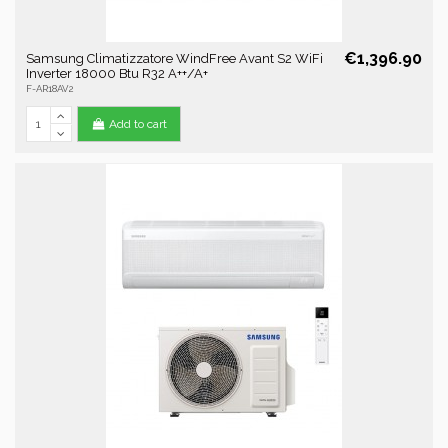
€1,396.90
Samsung Climatizzatore WindFree Avant S2 WiFi
Inverter 18000 Btu R32 A++/A+
F-AR18AV2
Add to cart