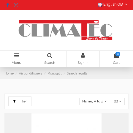
English GB
0
Menu
Search
Sign in
Cart
Home
Air conditioners
Monosplit
Search results
Filter
Name, A to Z
22