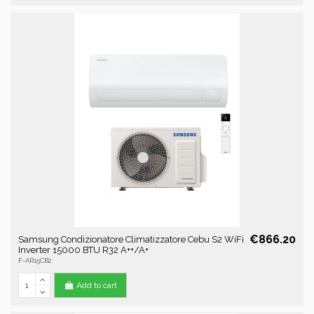
€866.20
Samsung Condizionatore Climatizzatore Cebu S2 WiFi
Inverter 15000 BTU R32 A++/A+
F-AR15CB2
Add to cart