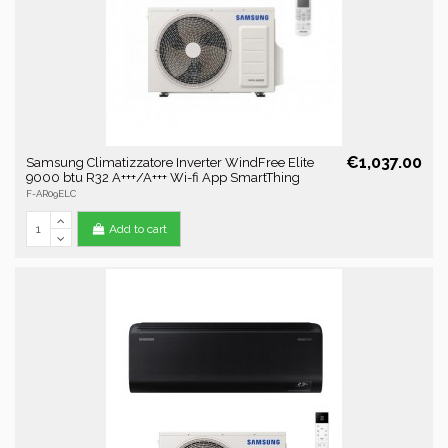
€1,037.00
Samsung Climatizzatore Inverter WindFree Elite
9000 btu R32 A+++/A+++ Wi-fi App SmartThing
F-AR09ELC
Add to cart