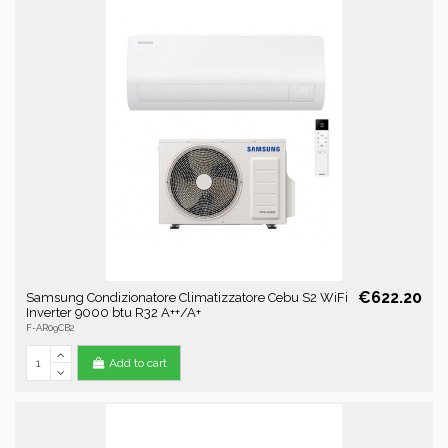
€622.20
Samsung Condizionatore Climatizzatore Cebu S2 WiFi
Inverter 9000 btu R32 A++/A+
F-AR09CB2
Add to cart