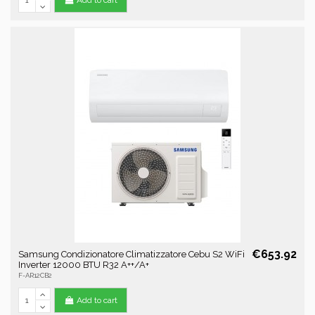
€653.92
Samsung Condizionatore Climatizzatore Cebu S2 WiFi
Inverter 12000 BTU R32 A++/A+
F-AR12CB2
Add to cart