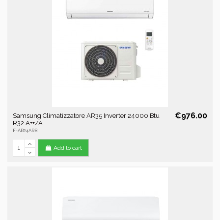
€976.00
Samsung Climatizzatore AR35 Inverter 24000 Btu
R32 A++/A
F-AR24ARB
Add to cart