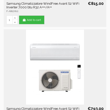
€815.00
Samsung Climatizzatore WindFree Avant S2 WiFi
Inverter 7000 btu R32 A+++/A++
F-AR07AV2
Add to cart
€793.00
Samsung Climatizzatore WindFree Avant S2 WiFi