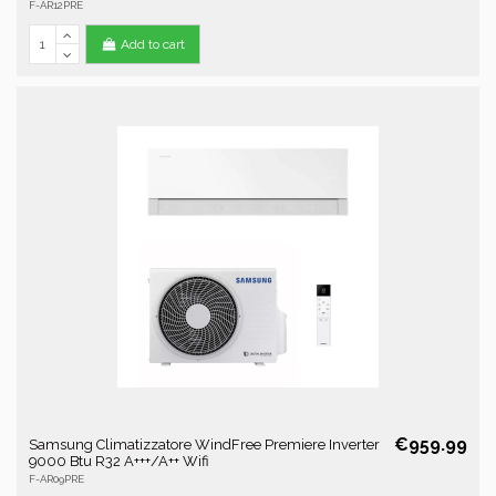
F-AR12PRE
Add to cart
€959.99
Samsung Climatizzatore WindFree Premiere Inverter
9000 Btu R32 A+++/A++ Wifi
F-AR09PRE