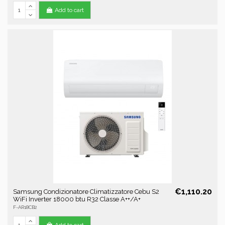
Add to cart
€1,110.20
Samsung Condizionatore Climatizzatore Cebu S2
WiFi Inverter 18000 btu R32 Classe A++/A+
F-AR18CB2
Add to cart