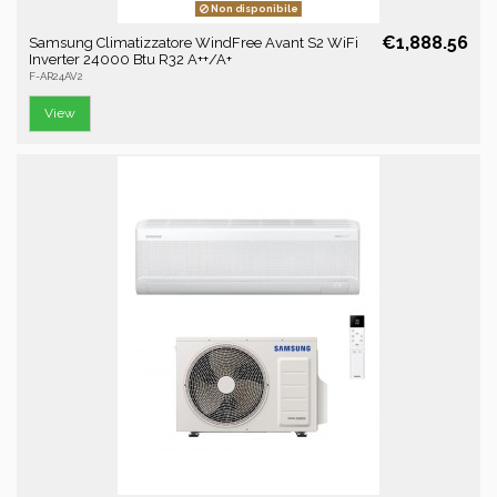
Non disponibile
€1,888.56
Samsung Climatizzatore WindFree Avant S2 WiFi
Inverter 24000 Btu R32 A++/A+
F-AR24AV2
View