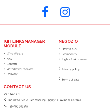
IQITLINKSMANAGER
NEGOZIO
MODULE
How to buy
Who We are
Ecoincentivi
FAQ
Right of withdrawal
Contatti
Withdrawal request
Privacy policy
Delivery
Terms of sale
CONTACT US
Ventec srl
Indirizzo: Via A. Gramsci, 29 - 95030 Gravina di Catania
+39 095 393375