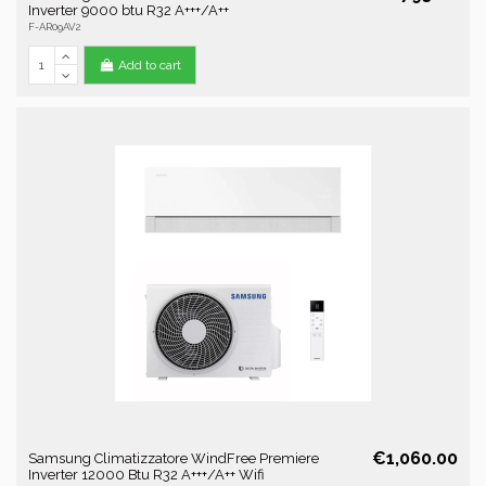
Inverter 9000 btu R32 A+++/A++
F-AR09AV2
Add to cart
€1,060.00
Samsung Climatizzatore WindFree Premiere
Inverter 12000 Btu R32 A+++/A++ Wifi